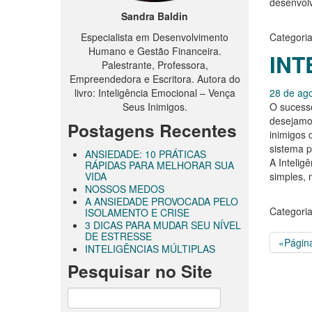
desenvolv
Sandra Baldin
Especialista em Desenvolvimento
Categoria
Humano e Gestão Financeira.
INT
Palestrante, Professora,
Empreendedora e Escritora. Autora do
livro: Inteligência Emocional – Vença
28 de ag
Seus Inimigos.
O sucesso
desejamo
Postagens Recentes
inimigos 
sistema p
ANSIEDADE: 10 PRÁTICAS
A Intelig
RÁPIDAS PARA MELHORAR SUA
VIDA
simples, 
NOSSOS MEDOS
A ANSIEDADE PROVOCADA PELO
Categoria
ISOLAMENTO E CRISE
3 DICAS PARA MUDAR SEU NÍVEL
DE ESTRESSE
«Página
INTELIGÊNCIAS MÚLTIPLAS
Pesquisar no Site
Pesquisar
por: