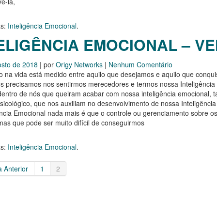
ê-la,
s:
Inteligência Emocional
.
ELIGÊNCIA EMOCIONAL – VE
osto de 2018
| por
Origy Networks
|
Nenhum Comentário
 na vida está medido entre aquilo que desejamos e aquilo que conqui
s precisamos nos sentirmos merecedores e termos nossa Inteligência
dentro de nós que queiram acabar com nossa inteligência emocional,
sicológico, que nos auxiliam no desenvolvimento de nossa Inteligênc
ência Emocional nada mais é que o controle ou gerenciamento sobre 
mas que pode ser muito difícil de conseguirmos
s:
Inteligência Emocional
.
 Anterior
1
2