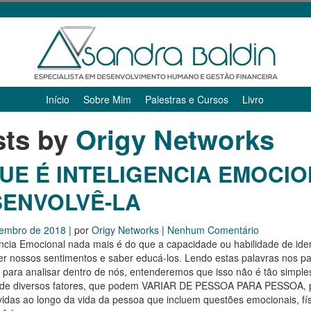
Início
Sobre Mim
Palestras e Cursos
Livro
sts by
Origy Networks
UE É INTELIGENCIA EMOCI
ENVOLVÊ-LA
tembro de 2018
| por
Origy Networks
|
Nenhum Comentário
ência Emocional nada mais é do que a capacidade ou habilidade de id
r nossos sentimentos e saber educá-los. Lendo estas palavras nos pa
para analisar dentro de nós, entenderemos que isso não é tão simple
de diversos fatores, que podem VARIAR DE PESSOA PARA PESSOA, p
idas ao longo da vida da pessoa que incluem questões emocionais, fís