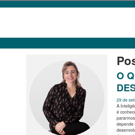
Po
O Q
DES
29 de se
A Intelig
é conhece
pararmos 
depende 
desenvolv