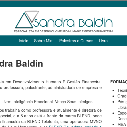
Início
Sobre Mim
Palestras e Cursos
Livro
dra Baldin
ista em Desenvolvimento Humano E Gestão Financeira.
FORMAÇ
 professora, palestrante, administradora de empresa e
Técni
Grad
 Livro: Inteligência Emocional -Vença Seus Inimigos.
Pós-
Libra
s trabalha como professora e atualmente é diretora de
Espec
pecial, e a 5 anos está a frente da marca BLEND, onde
Dese
ra financeira da BLEND Telefonia, uma operadora MVNO
MBA 