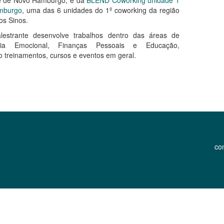
e de Novo Hamburgo, e da
BLEND Coworking unidade 1
mburgo
, uma das 6 unidades do 1º coworking da região
os Sinos.
estrante desenvolve trabalhos dentro das áreas de
ência Emocional, Finanças Pessoais e Educação,
o treinamentos, cursos e eventos em geral.
co